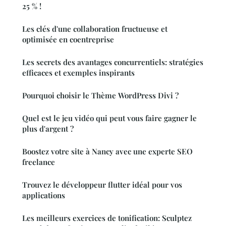
25 % !
Les clés d'une collaboration fructueuse et
optimisée en coentreprise
Les secrets des avantages concurrentiels: stratégies
efficaces et exemples inspirants
Pourquoi choisir le Thème WordPress Divi ?
Quel est le jeu vidéo qui peut vous faire gagner le
plus d'argent ?
Boostez votre site à Nancy avec une experte SEO
freelance
Trouvez le développeur flutter idéal pour vos
applications
Les meilleurs exercices de tonification: Sculptez