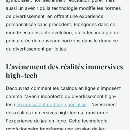
symbolisent non seulement l'excitation pure, mais
aussi un avenir où la technologie modifie les normes
de divertissement, en offrant une expérience
personnalisée sans précédent. Plongeons dans ce
monde en constante évolution, où la technologie de
pointe crée de nouveaux horizons dans le domaine
du divertissement par le jeu.
L'avènement des réalités immersives
high-tech
Découvrez comment les casinos en ligne s'imposent
comme l'avenir incontesté du divertissement high-
tech
en consultant ce blog spécialisé
. L'avènement
des réalités immersives high-tech a transformé
l'expérience du jeu en ligne. Cette technologie
révolutionnaire transforme une session de jeu