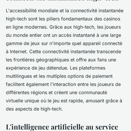
L'accessibilité mondiale et la connectivité instantanée
high-tech sont les piliers fondamentaux des casinos
en ligne modernes. Grâce aux high-tech, les joueurs
du monde entier ont un accès instantané à une large
gamme de jeux sur n'importe quel appareil connecté
à Internet. Cette connectivité instantanée transcende
les frontières géographiques et offre aux fans une
expérience de jeu détendue. Les plateformes
multilingues et les multiples options de paiement
facilitent également l'interaction entre les joueurs de
différentes régions et créent une communauté
virtuelle unique où le jeu est rapide, amusant grâce à
des aspects de high-tech.
L'intelligence artificielle au service