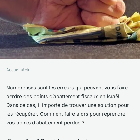
Accueil
›
Actu
ACTU
Comment récupérer vos
Nombreuses sont les erreurs qui peuvent vous faire
perdre des points d’abattement fiscaux en Israël.
points d'abattement fiscaux en
Dans ce cas, il importe de trouver une solution pour
Israël ?
les récupérer. Comment faire alors pour reprendre
vos points d’abattement perdus ?
ulrich
•
22 avril 2023
•
1 min de lecture