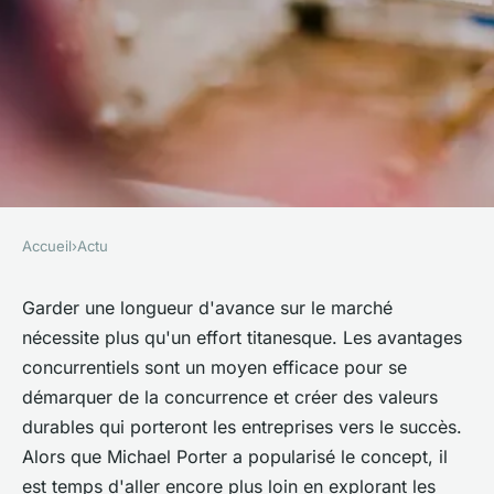
Accueil
›
Actu
ACTU
Les secrets des avantages
Garder une longueur d'avance sur le marché
nécessite plus qu'un effort titanesque. Les avantages
concurrentiels: stratégies
concurrentiels sont un moyen efficace pour se
efficaces et exemples
démarquer de la concurrence et créer des valeurs
inspirants
durables qui porteront les entreprises vers le succès.
Alors que Michael Porter a popularisé le concept, il
ulrich
•
10 avril 2023
•
6 min de lecture
est temps d'aller encore plus loin en explorant les