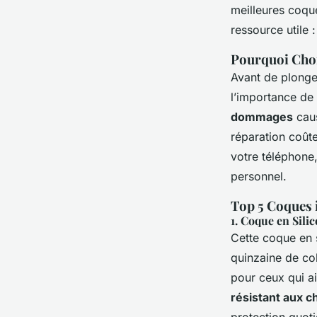
ulrich
•
8 janvier 2025
•
4 min de lecture
meilleures coqu
ressource utile 
Pourquoi Choi
Avant de plonger
l’importance de
dommages
caus
réparation coût
votre téléphone,
personnel.
Top 5 Coques 
1.
Coque en Sili
Cette coque en s
quinzaine de col
pour ceux qui a
résistant aux c