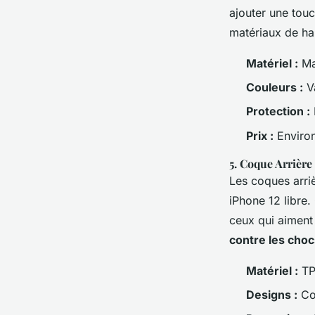
ajouter une touc
matériaux de hau
Matériel :
Mat
Couleurs :
Va
Protection :
Prix :
Environ
5.
Coque Arrière
Les coques arriè
iPhone 12 libre
ceux qui aiment
contre les choc
Matériel :
T
Designs :
Co