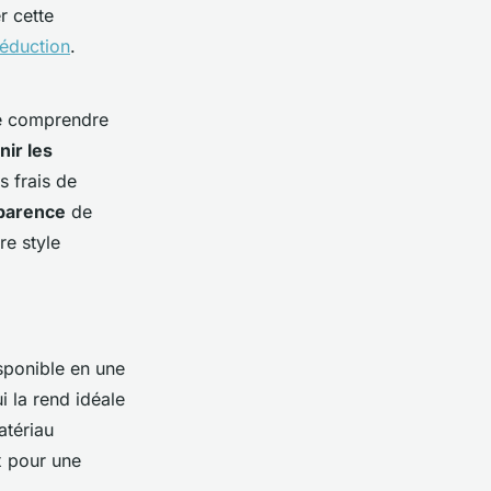
r cette
éduction
.
 de comprendre
nir les
s frais de
pparence
de
re style
isponible en une
i la rend idéale
atériau
ix pour une