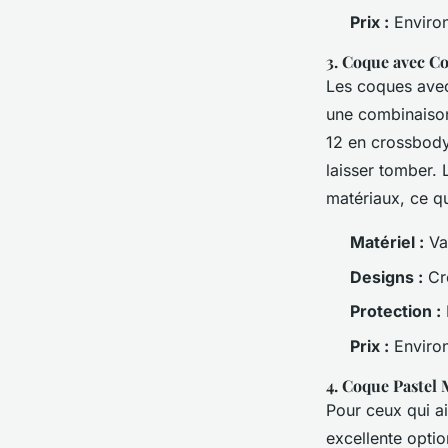
Prix :
Enviro
3.
Coque avec Co
Les coques avec
une combinais
12 en crossbody 
laisser tomber.
matériaux, ce qu
Matériel :
Var
Designs :
Cro
Protection :
Prix :
Environ
4.
Coque Pastel 
Pour ceux qui ai
excellente opti