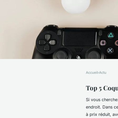
Accueil
›
Actu
ACTU
Top 5 coques iphone 
Top 5 Coqu
Si vous cherche
économisez 25 % !
endroit. Dans ce
à prix réduit, a