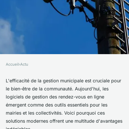
Accueil
›
Actu
ACTU
Révolutionnez l'organisation :
L'efficacité de la gestion municipale est cruciale pour
le bien-être de la communauté. Aujourd'hui, les
les logiciels de gestion des
logiciels de gestion des rendez-vous en ligne
rendez-vous en ligne pour les
émergent comme des outils essentiels pour les
mairies
mairies et les collectivités. Voici pourquoi ces
solutions modernes offrent une multitude d'avantages
ulrich
•
16 octobre 2023
•
3 min de lecture