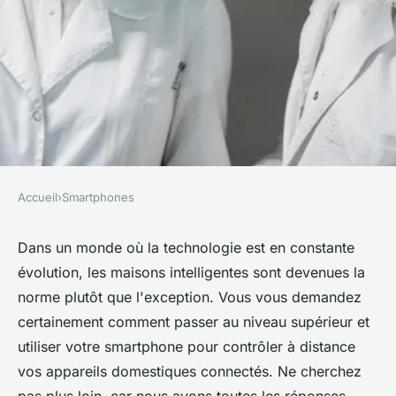
Accueil
›
Smartphones
SMARTPHONES
Comment utiliser un
Dans un monde où la technologie est en constante
évolution, les maisons intelligentes sont devenues la
smartphone pour contrôler à
norme plutôt que l'exception. Vous vous demandez
distance les appareils
certainement comment passer au niveau supérieur et
domestiques connectés?
utiliser votre smartphone pour contrôler à distance
vos appareils domestiques connectés. Ne cherchez
ulrich
•
6 août 2024
•
5 min de lecture